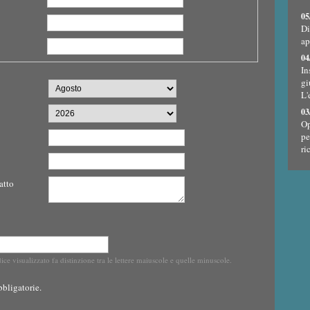
05
Di
ap
04
In
gi
L'
03
Op
pe
ri
atto
dice visualizzato fa distinzione tra le lettere maiuscole e quelle minuscole.
bligatorie.