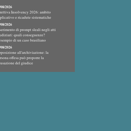
/08/2026
rettiva Insolvency 2026: ambito
plicativo e ricadute sistematiche
/08/2026
serimento di prompt sleali negli atti
udiziari: quali conseguenze?
esempio di un caso brasiliano
/08/2026
posizione all'archiviazione: la
rsona offesa può proporre la
cusazione del giudice