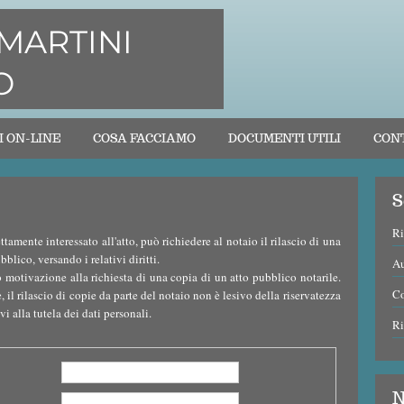
MARTINI
O
I ON-LINE
COSA FACCIAMO
DOCUMENTI UTILI
CON
S
Ri
amente interessato all'atto, può richiedere al notaio il rilascio di una
blico, versando i relativi diritti.
Au
o motivazione alla richiesta di una copia di un atto pubblico notarile.
C
 il rilascio di copie da parte del notaio non è lesivo della riservatezza
vi alla tutela dei dati personali.
Ri
N